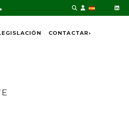
951 770 142
Identifícate
LEGISLACIÓN
CONTACTAR
TE